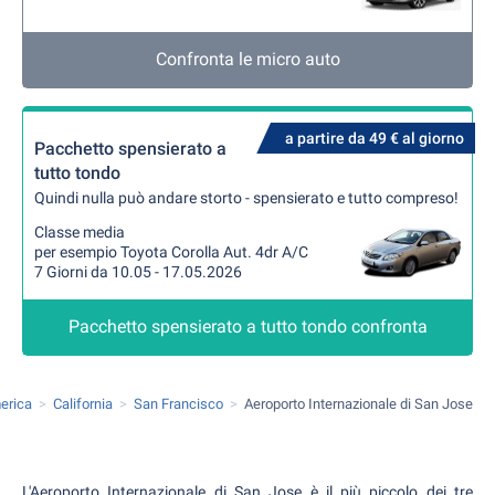
Confronta le micro auto
a partire da 49 € al giorno
Pacchetto spensierato a
tutto tondo
Quindi nulla può andare storto - spensierato e tutto compreso!
Classe media
per esempio Toyota Corolla Aut. 4dr A/C
7 Giorni da 10.05 - 17.05.2026
Pacchetto spensierato a tutto tondo confronta
merica
California
San Francisco
Aeroporto Internazionale di San Jose
L'Aeroporto Internazionale di San Jose è il più piccolo dei tre