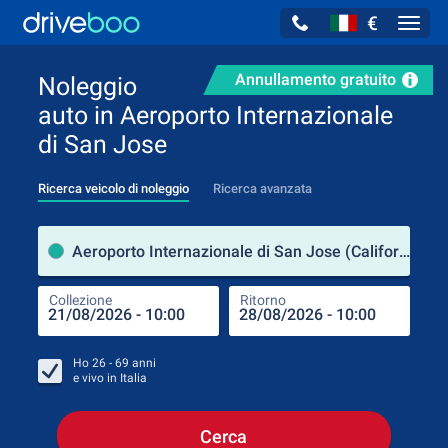
€
Navig
Annullamento gratuito
Noleggio
auto in Aeroporto Internazionale
di San Jose
Ricerca veicolo di noleggio
Ricerca avanzata
Luog
Aeroporto Internazionale di San Jose (California / Stati Uniti d'America)
Collezione
Ritorno
Luog
Coll
Ho
26 - 69
anni
e vivo in
Italia
Cerca