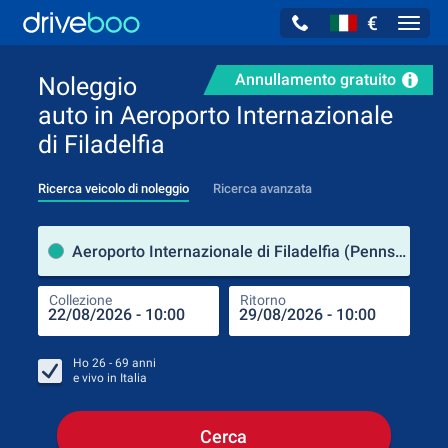
€
Navig
Annullamento gratuito
Noleggio
auto in Aeroporto Internazionale
di Filadelfia
Ricerca veicolo di noleggio
Ricerca avanzata
Luog
Aeroporto Internazionale di Filadelfia (Pennsylvania / Stati Uniti d'America)
Collezione
Ritorno
Luog
Coll
Ho
26 - 69
anni
e vivo in
Italia
Cerca