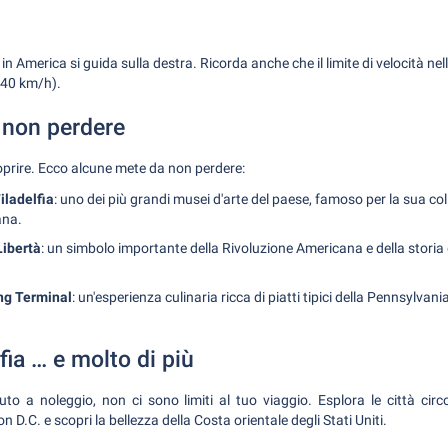
, in America si guida sulla destra. Ricorda anche che il limite di velocità nel
a 40 km/h).
 non perdere
scoprire. Ecco alcune mete da non perdere:
iladelfia
: uno dei più grandi musei d'arte del paese, famoso per la sua col
ana.
Libertà
: un simbolo importante della Rivoluzione Americana e della storia
ng Terminal
: un'esperienza culinaria ricca di piatti tipici della Pennsylvani
fia … e molto di più
auto a noleggio, non ci sono limiti al tuo viaggio. Esplora le città ci
D.C. e scopri la bellezza della Costa orientale degli Stati Uniti.