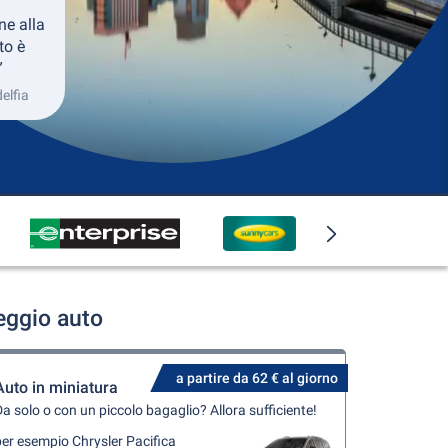
ne alla
to è
”
delfia
eggio auto
a partire da 62 € al giorno
Auto in miniatura
a solo o con un piccolo bagaglio? Allora sufficiente!
er esempio Chrysler Pacifica