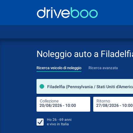
Noleggio auto a Filadelfi
Ricerca veicolo di noleggio
Ricerca avanzata
Filadelfia (Pennsylvania / Stati Uniti d'Americ
Collezione
Ritorno
Ho
26 - 69
anni
e vivo in
Italia