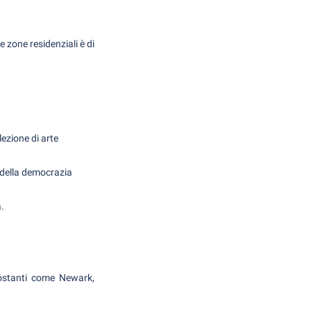
le zone residenziali è di
lezione di arte
 della democrazia
a.
rcostanti come Newark,