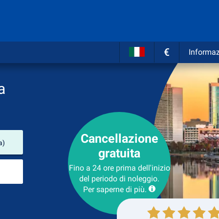
€
Informaz
a
Cancellazione
Luogo del noleggio
a)
gratuita
Luogo di ritorno
Fino a 24 ore prima dell'inizio
del periodo di noleggio.
Per saperne di più.
Collezione
Ritorno