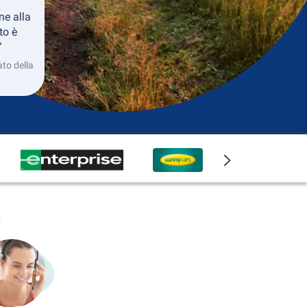
ne alla
to è
”
ato della
o