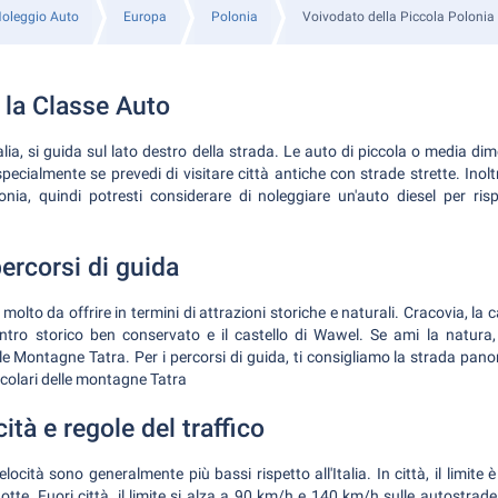
oleggio Auto
Europa
Polonia
Voivodato della Piccola Polonia
 la Classe Auto
alia, si guida sul lato destro della strada. Le auto di piccola o media 
ecialmente se prevedi di visitare città antiche con strade strette. Inolt
nia, quindi potresti considerare di noleggiare un'auto diesel per risp
percorsi di guida
olto da offrire in termini di attrazioni storiche e naturali. Cracovia, la c
ntro storico ben conservato e il castello di Wawel. Se ami la natura,
le Montagne Tatra. Per i percorsi di guida, ti consigliamo la strada pa
colari delle montagne Tatra
cità e regole del traffico
 velocità sono generalmente più bassi rispetto all'Italia. In città, il limite
tte. Fuori città, il limite si alza a 90 km/h e 140 km/h sulle autostrade