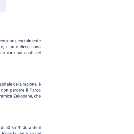
dimensione generalmente
re, le auto diesel sono
armiare sui costi del
apitale della regione, è
 non perdere il Parco
noramica Zakopane, che
 è di 50 km/h durante il
. Ricorda che l'uso del