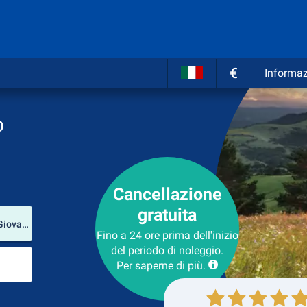
€
Informaz
o
Cancellazione
gratuita
Luogo del noleggio
Aeroporto Internazionale di Cracovia-Balice-Giovanni Paolo II (Voivodato della Piccola Polonia / Polonia)
Fino a 24 ore prima dell'inizio
del periodo di noleggio.
Luogo di ritorno
Per saperne di più.
Collezione
Ritorno