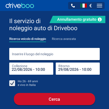
€
Navig
Annullamento gratuito
Il servizio di
noleggio auto di Driveboo
Ricerca veicolo di noleggio
Ricerca avanzata
Inse
Inserire il luogo del noleggio
Collezione
Ritorno
Luog
Coll
Ho
26 - 69
anni
e vivo in
Italia
Cerca