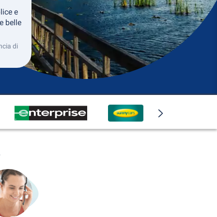
lice e
e belle
ncia di
o