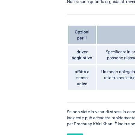
Non si suda quando si guida attraver
Opzioni
per il
driver
Specificare in a
aggiuntivo
possono rilassa
affitto a
Un modo noleggio s
senso
un'altra società 
unico
Se non siete in vena di stress in cas
incidente può accadere rapidamente, a
per Prachuap Khiri Khan. È inoltre po