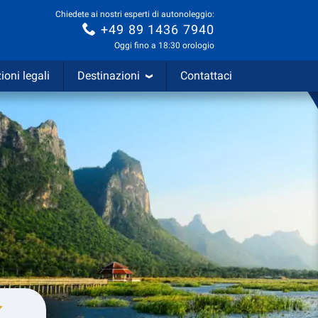
Chiedete ai nostri esperti di autonoleggio:
+49 89 1436 7940
Oggi fino a 18:30 orologio
ioni legali
Destinazioni
Contattaci