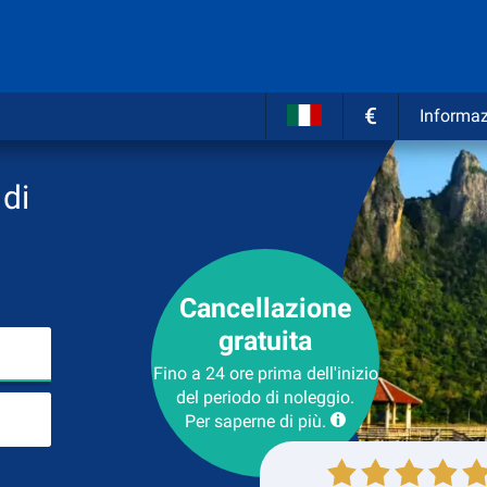
€
Informaz
di
Cancellazione
gratuita
Inserire il luogo del noleggio
Fino a 24 ore prima dell'inizio
del periodo di noleggio.
Luogo di ritorno
Per saperne di più.
Collezione
Ritorno