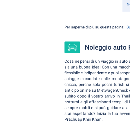
N
Per saperne di più su questa pagina:
Su
Noleggio auto P
Cosa ne pensi di un viaggio in
auto
sia una buona idea! Con una macch
flessibile e indipendente e puoi scop
spiagge circondate dalle montagn
chicca, perché solo pochi turisti s
anticipo online su MietwagenCheck e
subito dopo il vostro arrivo in Thai
notturni e gli affascinanti templi d
sempre mobili e si può guidare alla
stai aspettando? Inizia la tua avv
Prachuap Khiri Khan.