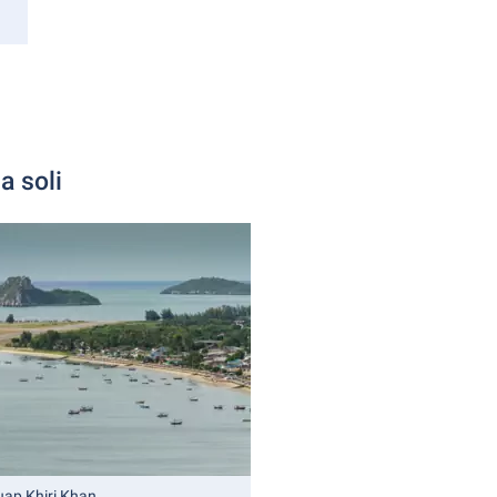
n
a soli
uap Khiri Khan