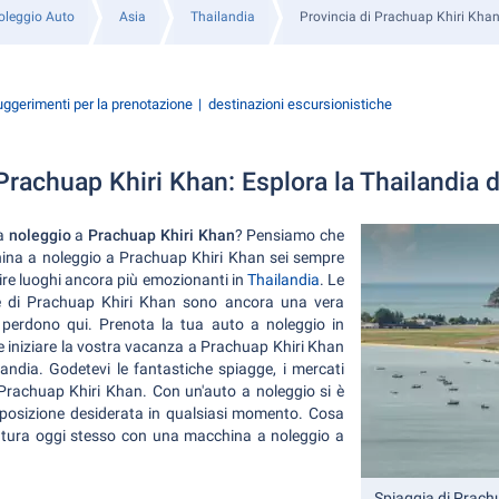
oleggio Auto
Asia
Thailandia
Provincia di Prachuap Khiri Kha
ggerimenti per la prenotazione
destinazioni escursionistiche
rachuap Khiri Khan: Esplora la Thailandia d
a
noleggio
a
Prachuap Khiri Khan
? Pensiamo che
ina a noleggio a Prachuap Khiri Khan sei sempre
rire luoghi ancora più emozionanti in
Thailandia
. Le
e di Prachuap Khiri Khan sono ancora una vera
i perdono qui. Prenota la tua auto a noleggio in
 iniziare la vostra vacanza a Prachuap Khiri Khan
landia. Godetevi le fantastiche spiagge, i mercati
i Prachuap Khiri Khan. Con un'auto a noleggio si è
 posizione desiderata in qualsiasi momento. Cosa
entura oggi stesso con una macchina a noleggio a
Spiaggia di Prach