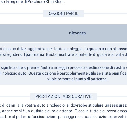
so la regione di Prachuap Khiri Khan.
OPZIONI PER IL
rilevanza
nticipo un driver aggiuntivo per l'auto a noleggio. In questo modo si posson
rsi e godersi il panorama. Basta mostrare la patente di guida e la carta d'
ignifica che si prende l'auto a noleggio presso la destinazione di vostra 
di noleggio auto. Questa opzione è particolarmente utile se si sta pianific
vuole tornare al punto di partenza.
PRESTAZIONI ASSICURATIVE
o di danni alla vostra auto a noleggio, si dovrebbe stipulare un'
assicuraz
nche se si è un autista sicuro e attento. Gioca in tutta sicurezza e sceg
ssibile stipulare un'assicurazione passeggeri o un'assicurazione per vetri