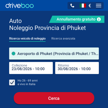
€
Navig
Annullamento gratuito
Auto
Noleggio Provincia di Phuket
Ricerca veicolo di noleggio
Ricerca avanzata
Luog
Aeroporto di Phuket (Provincia di Phuket / Thailandia)
Collezione
Ritorno
Luog
Coll
Ho
26 - 69
anni
e vivo in
Italia
Cerca