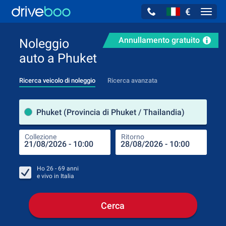
€
Navig
Annullamento gratuito
Noleggio
auto a Phuket
Ricerca veicolo di noleggio
Ricerca avanzata
Luog
Phuket (Provincia di Phuket / Thailandia)
Collezione
Ritorno
Luog
Coll
Ho
26 - 69
anni
e vivo in
Italia
Cerca