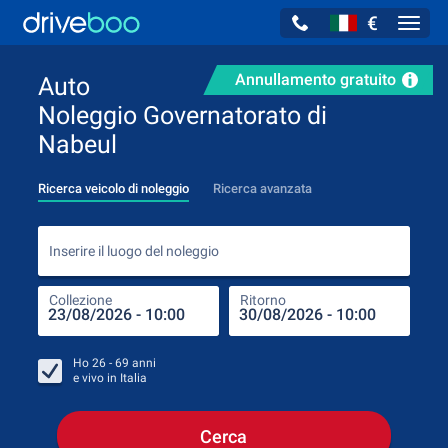
€
Navig
Annullamento gratuito
Auto
Noleggio Governatorato di
Nabeul
Ricerca veicolo di noleggio
Ricerca avanzata
Inse
Inserire il luogo del noleggio
Collezione
Ritorno
Luog
Coll
Ho
26 - 69
anni
e vivo in
Italia
Cerca