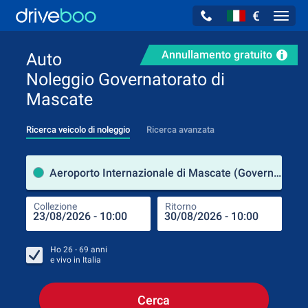
€
Navig
Annullamento gratuito
Auto
Noleggio Governatorato di
Mascate
Ricerca veicolo di noleggio
Ricerca avanzata
Luog
Aeroporto Internazionale di Mascate (Governatorato di Mascate / Oman)
Collezione
Ritorno
Luog
Coll
Ho
26 - 69
anni
e vivo in
Italia
Cerca