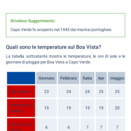
Driveboo Suggerimento:
Capo Verde fu scoperto nel 1445 dai marinai portoghesi.
Quali sono le temperature sul Boa Vista?
La tabella sottostante mostra le temperature, le ore di sole e le
giornate di pioggia per Boa Vista a Capo Verde:
Gennaio
Febbraio
fiaba
Apr
maggio
Max. Temp.
23
24
24
25
25
Temperatura
19
19
19
19
20
minima
Ore di sole al
6
6
7
7
7
giorno