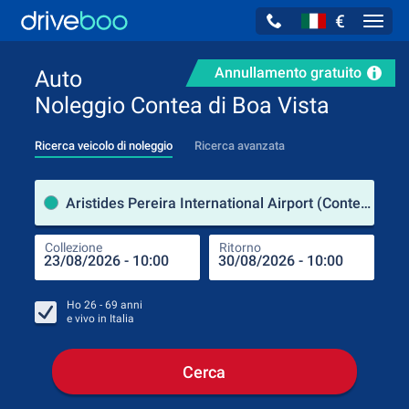
€
Navig
Annullamento gratuito
Auto
Noleggio Contea di Boa Vista
Ricerca veicolo di noleggio
Ricerca avanzata
Luog
Aristides Pereira International Airport (Contea di Boa Vista / Capo Verde)
Collezione
Ritorno
Luog
Coll
Ho
26 - 69
anni
e vivo in
Italia
Cerca