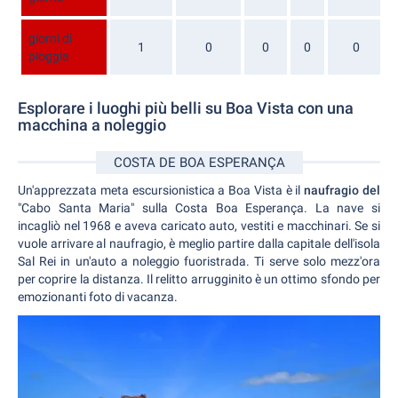
giorni di
1
0
0
0
0
pioggia
Esplorare i luoghi più belli su Boa Vista con una
macchina a noleggio
COSTA DE BOA ESPERANÇA
Un'apprezzata meta escursionistica a Boa Vista è il
naufragio del
"Cabo Santa Maria" sulla Costa Boa Esperança. La nave si
incagliò nel 1968 e aveva caricato auto, vestiti e macchinari. Se si
vuole arrivare al naufragio, è meglio partire dalla capitale dell'isola
Sal Rei in un'auto a noleggio fuoristrada. Ti serve solo mezz'ora
per coprire la distanza. Il relitto arrugginito è un ottimo sfondo per
emozionanti foto di vacanza.