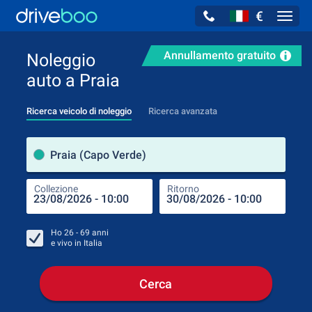
€
Navig
Annullamento gratuito
Noleggio
auto a Praia
Ricerca veicolo di noleggio
Ricerca avanzata
Luog
Praia (Capo Verde)
Collezione
Ritorno
Luog
Coll
Ho
26 - 69
anni
e vivo in
Italia
Cerca