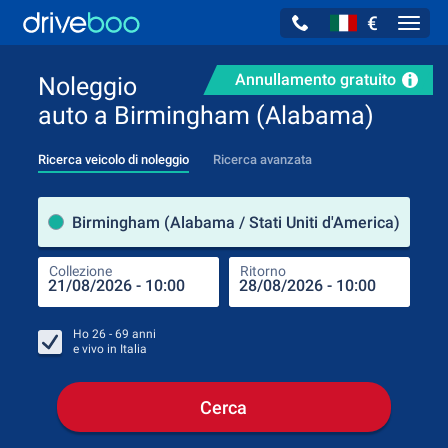
€
Navig
Annullamento gratuito
Noleggio
auto a Birmingham (Alabama)
Ricerca veicolo di noleggio
Ricerca avanzata
Luog
Birmingham (Alabama / Stati Uniti d'America)
Collezione
Ritorno
Luog
Coll
Ho
26 - 69
anni
e vivo in
Italia
Cerca