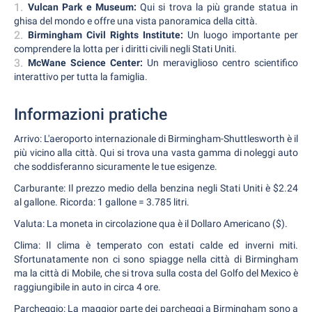
Vulcan Park e Museum:
Qui si trova la più grande statua in
ghisa del mondo e offre una vista panoramica della città.
Birmingham Civil Rights Institute:
Un luogo importante per
comprendere la lotta per i diritti civili negli Stati Uniti.
McWane Science Center:
Un meraviglioso centro scientifico
interattivo per tutta la famiglia.
Informazioni pratiche
Arrivo: L'aeroporto internazionale di Birmingham-Shuttlesworth è il
più vicino alla città. Qui si trova una vasta gamma di noleggi auto
che soddisferanno sicuramente le tue esigenze.
Carburante: Il prezzo medio della benzina negli Stati Uniti è $2.24
al gallone. Ricorda: 1 gallone = 3.785 litri.
Valuta: La moneta in circolazione qua è il Dollaro Americano ($).
Clima: Il clima è temperato con estati calde ed inverni miti.
Sfortunatamente non ci sono spiagge nella città di Birmingham
ma la città di Mobile, che si trova sulla costa del Golfo del Mexico è
raggiungibile in auto in circa 4 ore.
Parcheggio: La maggior parte dei parcheggi a Birmingham sono a