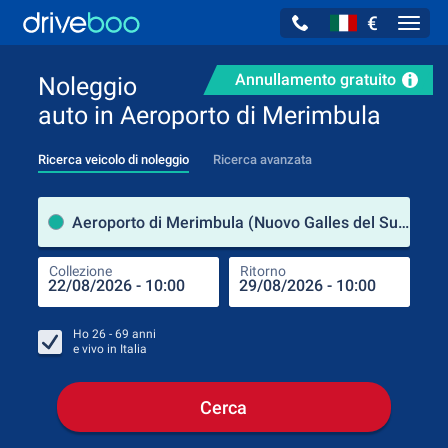
€
Navig
Annullamento gratuito
Noleggio
auto in Aeroporto di Merimbula
Ricerca veicolo di noleggio
Ricerca avanzata
Luog
Aeroporto di Merimbula (Nuovo Galles del Sud / Australia)
Collezione
Ritorno
Luog
Coll
Ho
26 - 69
anni
e vivo in
Italia
Cerca