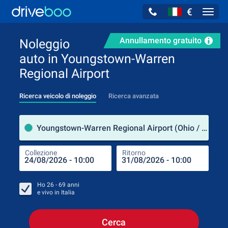
€
Navig
Annullamento gratuito
Noleggio
auto in Youngstown-Warren
Regional Airport
Ricerca veicolo di noleggio
Ricerca avanzata
Luog
Youngstown-Warren Regional Airport (Ohio / Stati Uniti d'America)
Collezione
Ritorno
Luog
Coll
Ho
26 - 69
anni
e vivo in
Italia
Cerca