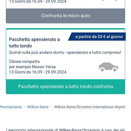
13 Giorni da 16.09 - 29.09.2024
Confronta le micro auto
a partire da 53 € al giorno
Pacchetto spensierato a
tutto tondo
Quindi nulla può andare storto - spensierato e tutto compreso!
Classe compatta
per esempio Nissan Versa
13 Giorni da 16.09 - 29.09.2024
Pacchetto spensierato a tutto tondo confronta
Pennsylvania
Wilkes-Barre
Wilkes-Barre/Scranton International Airport
L'aeroporto internazionale di Wilkes-Barre/Scranton è uno dei più