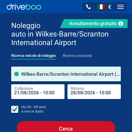
€
Navig
Annullamento gratuito
Noleggio
auto in Wilkes-Barre/Scranton
International Airport
Ricerca veicolo di noleggio
Ricerca avanzata
Luog
Wilkes-Barre/Scranton International Airport (Pennsylvania / Stati Uniti d'America)
Collezione
Ritorno
Luog
Coll
Ho
26 - 69
anni
e vivo in
Italia
Cerca