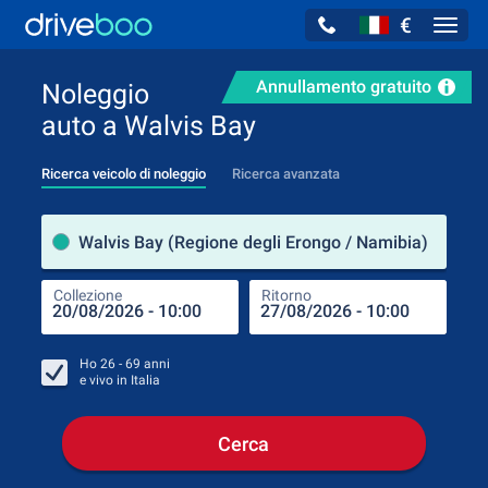
€
Navig
Annullamento gratuito
Noleggio
auto a Walvis Bay
Ricerca veicolo di noleggio
Ricerca avanzata
Luog
Walvis Bay (Regione degli Erongo / Namibia)
Collezione
Ritorno
Luog
Coll
Ho
26 - 69
anni
e vivo in
Italia
Cerca