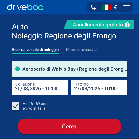
€
Navig
Annullamento gratuito
Auto
Noleggio Regione degli Erongo
Ricerca veicolo di noleggio
Ricerca avanzata
Luog
Aeroporto di Walvis Bay (Regione degli Erongo / Namibia)
Collezione
Ritorno
Luog
Coll
Ho
26 - 69
anni
e vivo in
Italia
Cerca