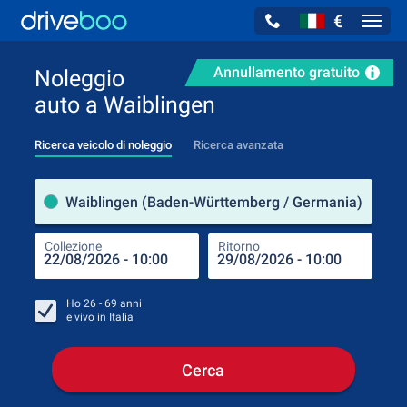
€
Navig
Annullamento gratuito
Noleggio
auto a Waiblingen
Ricerca veicolo di noleggio
Ricerca avanzata
Luog
Waiblingen (Baden-Württemberg / Germania)
Collezione
Ritorno
Luog
Coll
Ho
26 - 69
anni
e vivo in
Italia
Cerca