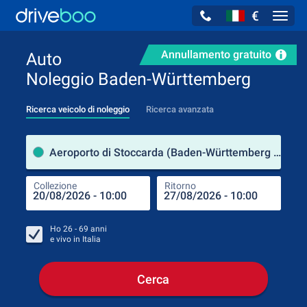
€
Navig
Annullamento gratuito
Auto
Noleggio Baden-Württemberg
Ricerca veicolo di noleggio
Ricerca avanzata
Luog
Aeroporto di Stoccarda (Baden-Württemberg / Germania)
Collezione
Ritorno
Luog
Coll
Ho
26 - 69
anni
e vivo in
Italia
Cerca