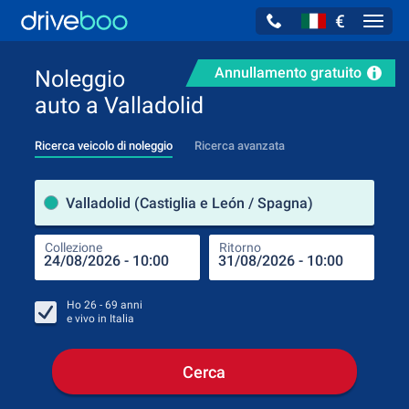
€
Navig
Annullamento gratuito
Noleggio
auto a Valladolid
Ricerca veicolo di noleggio
Ricerca avanzata
Luog
Valladolid (Castiglia e León / Spagna)
Collezione
Ritorno
Luog
Coll
Ho
26 - 69
anni
e vivo in
Italia
Cerca