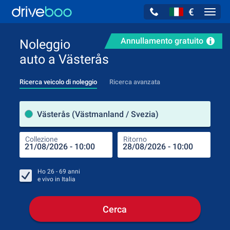
€
Navig
Annullamento gratuito
Noleggio
auto a Västerås
Ricerca veicolo di noleggio
Ricerca avanzata
Luog
Västerås (Västmanland / Svezia)
Collezione
Ritorno
Luog
Coll
Ho
26 - 69
anni
e vivo in
Italia
Cerca