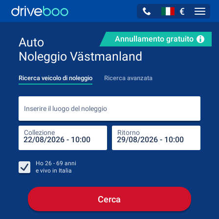
€
Navig
Annullamento gratuito
Auto
Noleggio Västmanland
Ricerca veicolo di noleggio
Ricerca avanzata
Inse
Inserire il luogo del noleggio
Collezione
Ritorno
Luog
Coll
Ho
26 - 69
anni
e vivo in
Italia
Cerca