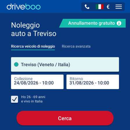
€
Navig
Annullamento gratuito
Noleggio
auto a Treviso
Ricerca veicolo di noleggio
Ricerca avanzata
Luog
Treviso (Veneto / Italia)
Collezione
Ritorno
Luog
Coll
Ho
26 - 69
anni
e vivo in
Italia
Cerca