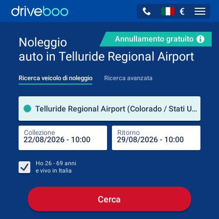
€
Navig
Annullamento gratuito
Noleggio
auto in Telluride Regional Airport
Ricerca veicolo di noleggio
Ricerca avanzata
Luog
Telluride Regional Airport (Colorado / Stati Uniti d'America)
Collezione
Ritorno
Luog
Coll
Ho
26 - 69
anni
e vivo in
Italia
Cerca