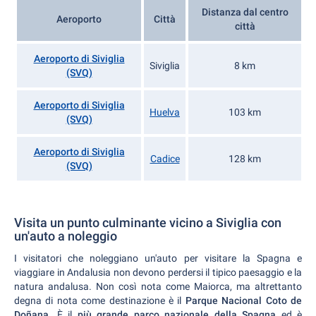
Distanza dal centro
Aeroporto
Città
città
Aeroporto di Siviglia
Siviglia
8 km
(SVQ)
Aeroporto di Siviglia
Huelva
103 km
(SVQ)
Aeroporto di Siviglia
Cadice
128 km
(SVQ)
Visita un punto culminante vicino a Siviglia con
un'auto a noleggio
I visitatori che noleggiano un'auto per visitare la Spagna e
viaggiare in Andalusia non devono perdersi il tipico paesaggio e la
natura andalusa. Non così nota come Maiorca, ma altrettanto
degna di nota come destinazione è il
Parque Nacional Coto de
Doñana
. È il
più grande parco nazionale della Spagna
ed è