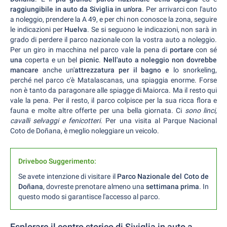
raggiungibile in auto da Siviglia in un'ora
. Per arrivarci con l'auto
a noleggio, prendere la A 49, e per chi non conosce la zona, seguire
le indicazioni per
Huelva
. Se si seguono le indicazioni, non sarà in
grado di perdere il parco nazionale con la vostra auto a noleggio.
Per un giro in macchina nel parco vale la pena di
portare
con sé
una
coperta e un bel
picnic
.
Nell'auto a noleggio non dovrebbe
mancare
anche un'
attrezzatura per il bagno e
lo snorkeling,
perché nel parco c'è Matalascanas, una spiaggia enorme. Forse
non è tanto da paragonare alle spiagge di Maiorca. Ma il resto qui
vale la pena. Per il resto, il parco colpisce per la sua ricca flora e
fauna e molte altre offerte per una bella giornata. Ci
sono linci,
cavalli selvaggi e fenicotteri
. Per una visita al Parque Nacional
Coto de Doñana, è meglio noleggiare un veicolo.
Driveboo Suggerimento:
Se avete intenzione di visitare il
Parco Nazionale del Coto de
Doñana
, dovreste prenotare almeno una
settimana prima
. In
questo modo si garantisce l'accesso al parco.
Esplorare il centro storico di Siviglia in auto a