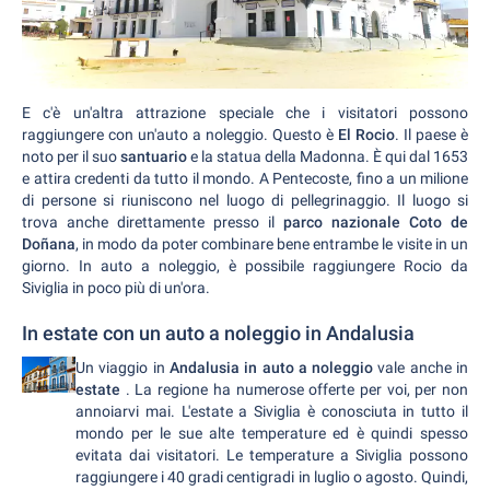
E c'è un'altra attrazione speciale che i visitatori possono
raggiungere con un'auto a noleggio. Questo è
El Rocio
. Il paese è
noto per il suo
santuario
e la statua della Madonna. È qui dal 1653
e attira credenti da tutto il mondo. A Pentecoste, fino a un milione
di persone si riuniscono nel luogo di pellegrinaggio. Il luogo si
trova anche direttamente presso il
parco nazionale Coto de
Doñana
, in modo da poter combinare bene entrambe le visite in un
giorno. In auto a noleggio, è possibile raggiungere Rocio da
Siviglia in poco più di un'ora.
In estate con un auto a noleggio in Andalusia
Un viaggio in
Andalusia in auto a noleggio
vale anche in
estate
. La regione ha numerose offerte per voi, per non
annoiarvi mai. L'estate a Siviglia è conosciuta in tutto il
mondo per le sue alte temperature ed è quindi spesso
evitata dai visitatori. Le temperature a Siviglia possono
raggiungere i 40 gradi centigradi in luglio o agosto. Quindi,