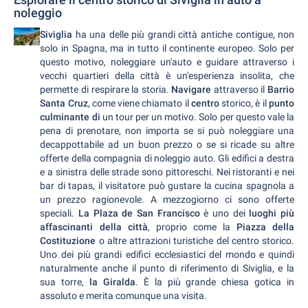
noleggio
Siviglia
ha una delle più grandi città antiche contigue, non
solo in Spagna, ma in tutto il continente europeo. Solo per
questo motivo, noleggiare un'auto e guidare attraverso i
vecchi quartieri della città è un'esperienza insolita, che
permette di respirare la storia.
Navigare
attraverso il
Barrio
Santa Cruz
, come viene chiamato il
centro
storico, è il
punto
culminante di
un tour per un motivo. Solo per questo vale la
pena di prenotare, non importa se si può noleggiare una
decappottabile ad un buon prezzo o se si ricade su altre
offerte della compagnia di noleggio auto. Gli edifici a destra
e a sinistra delle strade sono pittoreschi. Nei ristoranti e nei
bar di tapas, il visitatore può gustare la cucina spagnola a
un prezzo ragionevole. A mezzogiorno ci sono offerte
speciali.
La Plaza de San Francisco
è uno dei
luoghi più
affascinanti della città
, proprio come la
Piazza della
Costituzione
o altre attrazioni turistiche del centro storico.
Uno dei più grandi edifici ecclesiastici del mondo e quindi
naturalmente anche il punto di riferimento di Siviglia, e la
sua torre,
la Giralda
. È la più grande chiesa gotica in
assoluto e merita comunque una visita.