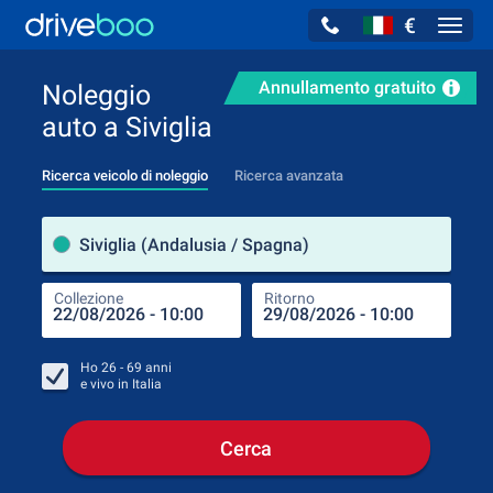
€
Navig
Annullamento gratuito
Noleggio
auto a Siviglia
Ricerca veicolo di noleggio
Ricerca avanzata
Luog
Siviglia (Andalusia / Spagna)
Collezione
Ritorno
Luog
Coll
Ho
26 - 69
anni
e vivo in
Italia
Cerca