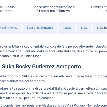
oli 3 passi.
Cancellazione gratuita fino a
Consigli pe
sparente.
24 ore prima dell'arrivo.
Nord America
Stati Uniti d'America
Alaska
Sitka
Sitka Ro
 trova nell'Alaska sud-orientale, su isole dell'arcipelago Alexander. Questo
usso-americana. Lontano dalle grandi città italiane, Sitka offre un pa
eano tutti in un unico luogo.
 Sitka Rocky Gutierrez Aeroporto
ll'aeroporto di Sitka e stai cercando un'auto da affittare? Nessun probl
senti all'interno dell'aeroporto.
tare la tua auto prima di partire dall'Italia. Questo ti permetterà di rispa
lle tue esigenze. Ricorda, l'Alaska è famosa per le sue strade panora
dere un po' di più per un'auto comoda!
iù popolari per noleggiare in Alaska sono i SUV e i Pick-up. Non solo son