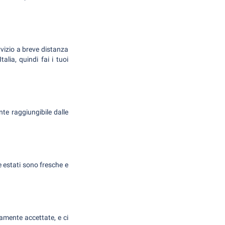
rvizio a breve distanza
alia, quindi fai i tuoi
nte raggiungibile dalle
e estati sono fresche e
iamente accettate, e ci