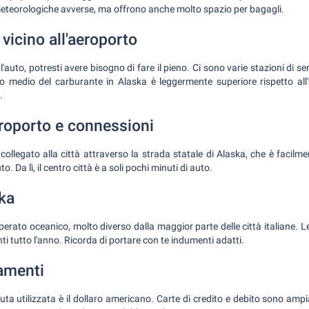
meteorologiche avverse, ma offrono anche molto spazio per bagagli.
vicino all'aeroporto
'auto, potresti avere bisogno di fare il pieno. Ci sono varie stazioni di se
to medio del carburante in Alaska è leggermente superiore rispetto all'It
.
eroporto e connessioni
 collegato alla città attraverso la strada statale di Alaska, che è facilme
o. Da lì, il centro città è a soli pochi minuti di auto.
tka
erato oceanico, molto diverso dalla maggior parte delle città italiane. L
ti tutto l'anno. Ricorda di portare con te indumenti adatti.
amenti
valuta utilizzata è il dollaro americano. Carte di credito e debito sono amp