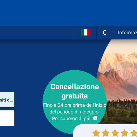
€
Informaz
Cancellazione
gratuita
Luogo del noleggio
Sitka Rocky Gutierrez Airport (Alaska / Stati Uniti d'America)
Fino a 24 ore prima dell'inizio
del periodo di noleggio.
Luogo di ritorno
Per saperne di più.
Collezione
Ritorno