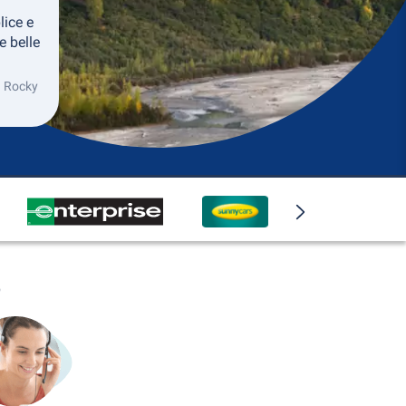
lice e
e belle
ka Rocky
o