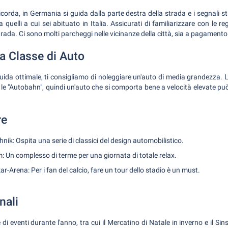
orda, in Germania si guida dalla parte destra della strada e i segnali s
 quelli a cui sei abituato in Italia. Assicurati di familiarizzare con le r
trada. Ci sono molti parcheggi nelle vicinanze della città, sia a pagamento 
la Classe di Auto
guida ottimale, ti consigliamo di noleggiare un'auto di media grandezza
 le "Autobahn", quindi un'auto che si comporta bene a velocità elevate può
re
ik: Ospita una serie di classici del design automobilistico.
 Un complesso di terme per una giornata di totale relax.
r-Arena: Per i fan del calcio, fare un tour dello stadio è un must.
nali
di eventi durante l'anno, tra cui il Mercatino di Natale in inverno e il Si