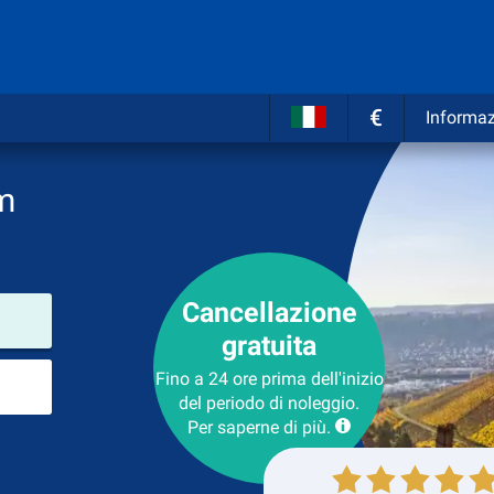
€
Informaz
m
Cancellazione
Luogo del noleggio
gratuita
Luogo di ritorno
Fino a 24 ore prima dell'inizio
del periodo di noleggio.
Per saperne di più.
Collezione
Ritorno