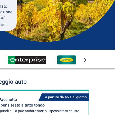
nato
tazione
to.”
sheim
eggio auto
a partire da 46 € al giorno
Pacchetto
spensierato a tutto tondo
uindi nulla può andare storto - spensierato e tutto