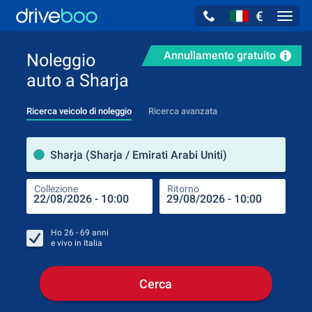
€
Navig
Annullamento gratuito
Noleggio
auto a Sharja
Ricerca veicolo di noleggio
Ricerca avanzata
Luog
Sharja (Sharja / Emirati Arabi Uniti)
Collezione
Ritorno
Luog
Coll
Ho
26 - 69
anni
e vivo in
Italia
Cerca