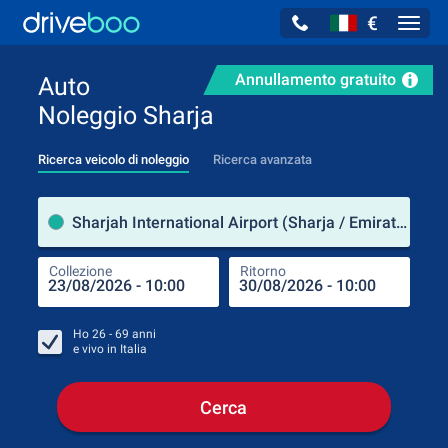
€
Navig
Annullamento gratuito
Auto
Noleggio Sharja
Ricerca veicolo di noleggio
Ricerca avanzata
Luog
Sharjah International Airport (Sharja / Emirati Arabi Uniti)
Collezione
Ritorno
Luog
Coll
Ho
26 - 69
anni
e vivo in
Italia
Cerca