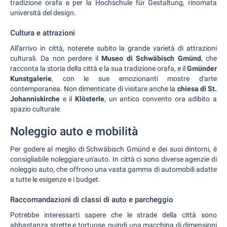
tradizione orafa e per la Hochschule für Gestaltung, rinomata
università del design.
Cultura e attrazioni
All'arrivo in città, noterete subito la grande varietà di attrazioni
culturali. Da non perdere il
Museo di Schwäbisch Gmünd
, che
racconta la storia della città e la sua tradizione orafa, e il
Gmünder
Kunstgalerie
, con le sue emozionanti mostre d'arte
contemporanea. Non dimenticate di visitare anche la
chiesa di St.
Johanniskirche
e il
Klösterle
, un antico convento ora adibito a
spazio culturale.
Noleggio auto e mobilità
Per godere al meglio di Schwäbisch Gmünd e dei suoi dintorni, è
consigliabile noleggiare un'auto. In città ci sono diverse agenzie di
noleggio auto, che offrono una vasta gamma di automobili adatte
a tutte le esigenze e i budget.
Raccomandazioni di classi di auto e parcheggio
Potrebbe interessarti sapere che le strade della città sono
abbastanza strette e tortuose, quindi una macchina di dimensioni