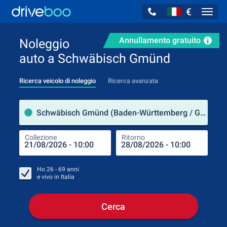
€
Navig
Annullamento gratuito
Noleggio
auto a Schwäbisch Gmünd
Ricerca veicolo di noleggio
Ricerca avanzata
Luog
Schwäbisch Gmünd (Baden-Württemberg / Germania)
Collezione
Ritorno
Luog
Coll
Ho
26 - 69
anni
e vivo in
Italia
Cerca