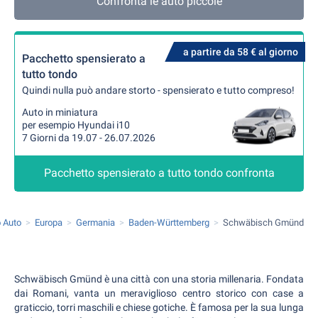
Confronta le auto piccole
a partire da 58 € al giorno
Pacchetto spensierato a
tutto tondo
Quindi nulla può andare storto - spensierato e tutto compreso!
Auto in miniatura
per esempio Hyundai i10
7 Giorni da 19.07 - 26.07.2026
Pacchetto spensierato a tutto tondo confronta
 Auto
Europa
Germania
Baden-Württemberg
Schwäbisch Gmünd
Schwäbisch Gmünd è una città con una storia millenaria. Fondata
dai Romani, vanta un meraviglioso centro storico con case a
graticcio, torri maschili e chiese gotiche. È famosa per la sua lunga