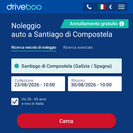
€
Navig
Annullamento gratuito
Noleggio
auto a Santiago di Compostela
Ricerca veicolo di noleggio
Ricerca avanzata
Luog
Santiago di Compostela (Galizia / Spagna)
Collezione
Ritorno
Luog
Coll
Ho
26 - 69
anni
e vivo in
Italia
Cerca