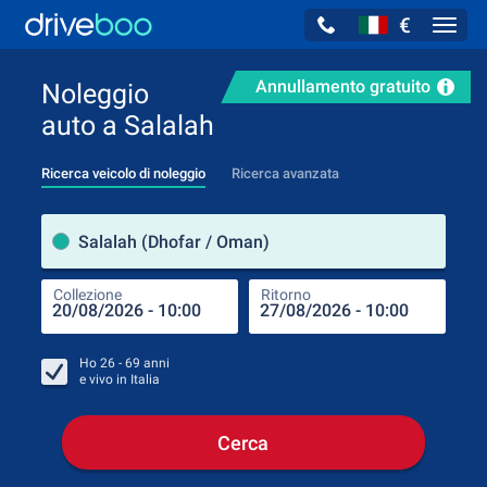
€
Navig
Annullamento gratuito
Noleggio
auto a Salalah
Ricerca veicolo di noleggio
Ricerca avanzata
Luog
Salalah (Dhofar / Oman)
Collezione
Ritorno
Luog
Coll
Ho
26 - 69
anni
e vivo in
Italia
Cerca