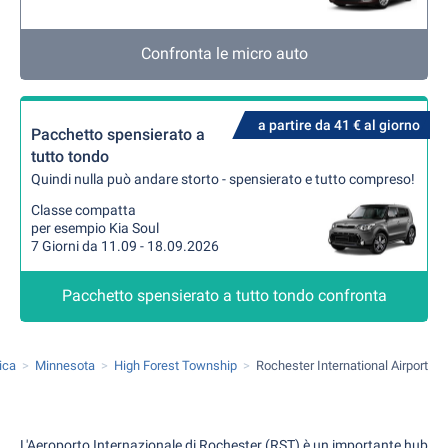
Confronta le micro auto
a partire da 41 € al giorno
Pacchetto spensierato a
tutto tondo
Quindi nulla può andare storto - spensierato e tutto compreso!
Classe compatta
per esempio Kia Soul
7 Giorni da 11.09 - 18.09.2026
Pacchetto spensierato a tutto tondo confronta
ica
Minnesota
High Forest Township
Rochester International Airport
L'Aeroporto Internazionale di Rochester (RST) è un importante hub