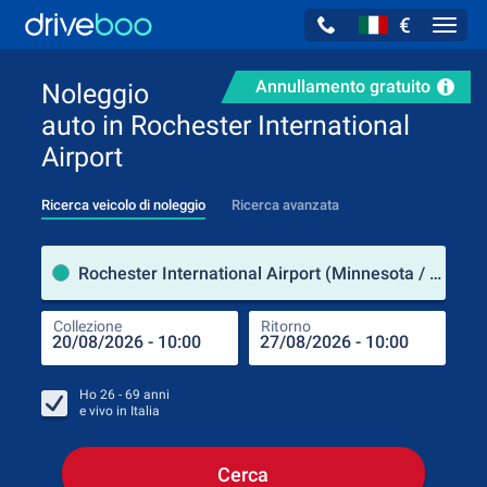
€
Navig
Annullamento gratuito
Noleggio
auto in Rochester International
Airport
Ricerca veicolo di noleggio
Ricerca avanzata
Luog
Rochester International Airport (Minnesota / Stati Uniti d'America)
Collezione
Ritorno
Luog
Coll
Ho
26 - 69
anni
e vivo in
Italia
Cerca