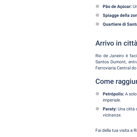
Pão de Açúcar:
Un
Spiagge della zo
Quartiere di Sant
Arrivo in citt
Rio de Janeiro è faci
Santos Dumont, entra
Ferroviaria Central do 
Come raggiun
Petrópolis:
A solo
imperiale.
Paraty:
Una città c
vicinanze.
Fai della tua visita a