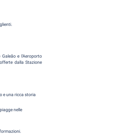
lienti.
e Galeão e l'Aeroporto
fferte dalla Stazione
 e una ricca storia
spiagge nelle
nformazioni.