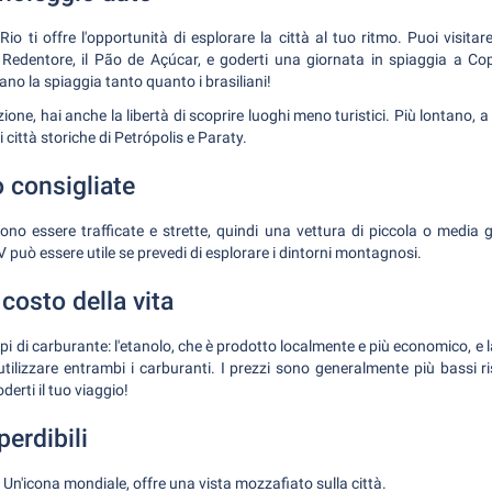
io ti offre l'opportunità di esplorare la città al tuo ritmo. Puoi visitare
to Redentore, il Pão de Açúcar, e goderti una giornata in spiaggia a 
mano la spiaggia tanto quanto i brasiliani!
one, hai anche la libertà di scoprire luoghi meno turistici. Più lontano, a
i città storiche di Petrópolis e Paraty.
o consigliate
ono essere trafficate e strette, quindi una vettura di piccola o media
V può essere utile se prevedi di esplorare i dintorni montagnosi.
costo della vita
 tipi di carburante: l'etanolo, che è prodotto localmente e più economico, 
tilizzare entrambi i carburanti. I prezzi sono generalmente più bassi risp
derti il tuo viaggio!
perdibili
Un'icona mondiale, offre una vista mozzafiato sulla città.