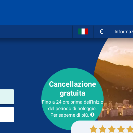
€
Informaz
Cancellazione
gratuita
Luogo del noleggio
Fino a 24 ore prima dell'inizio
del periodo di noleggio.
Luogo di ritorno
Per saperne di più.
Collezione
Ritorno