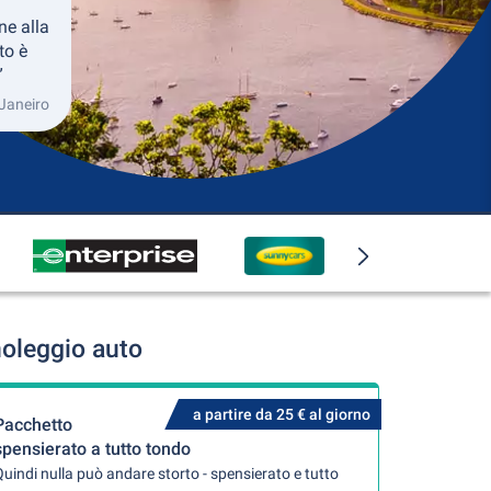
ne alla
to è
”
 Janeiro
noleggio auto
a partire da 25 € al giorno
Pacchetto
spensierato a tutto tondo
uindi nulla può andare storto - spensierato e tutto