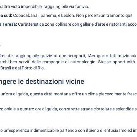
'altra vista imperdibile, raggiungibile via funivia.
na sud:
Copacabana, Ipanema, e Leblon. Non perderti un tramonto qui!
a Teresa:
Caratteristica zona collinare con gallerie d'arte e ristoranti accog
à
lmente raggiungibile grazie ai due aeroporti, l'Aeroporto Internazional
mbi ben serviti dalle compagnie di autonoleggio. Stesse opportunità o
Brasil e dal Porto di Rio.
gere le destinazioni vicine
 un'ora di guida, questa città montana offre un clima piacevolmente fresco
oloniale a quattro ore di guida, con strette strade ciottolate e splendide 
 Rio un'esperienza indimenticabile partendo con il pieno di entusiasmo ed i