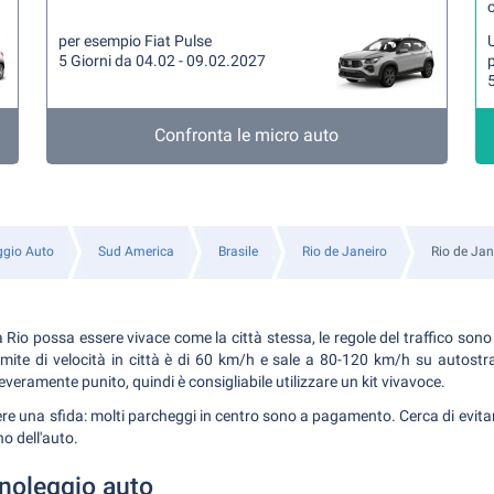
per esempio Fiat Pulse
U
5 Giorni da 04.02 - 09.02.2027
5
Confronta le micro auto
ggio Auto
Sud America
Brasile
Rio de Janeiro
Rio de Jan
Rio possa essere vivace come la città stessa, le regole del traffico sono si
limite di velocità in città è di 60 km/h e sale a 80-120 km/h su autostr
severamente punito, quindi è consigliabile utilizzare un kit vivavoce.
re una sfida: molti parcheggi in centro sono a pagamento. Cerca di evitare
rno dell'auto.
 noleggio auto