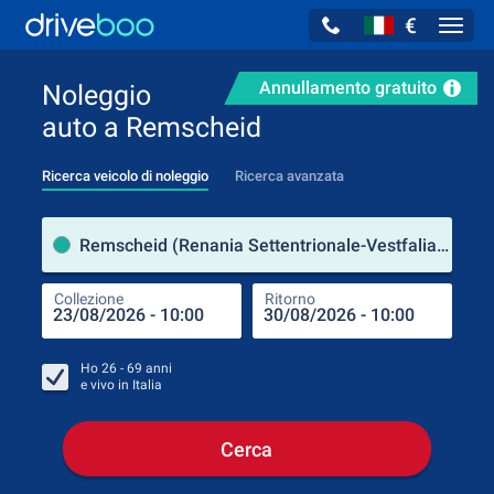
€
Navig
Annullamento gratuito
Noleggio
auto a Remscheid
Ricerca veicolo di noleggio
Ricerca avanzata
Luog
Remscheid (Renania Settentrionale-Vestfalia / Germania)
Collezione
Ritorno
Luog
Coll
Ho
26 - 69
anni
e vivo in
Italia
Cerca