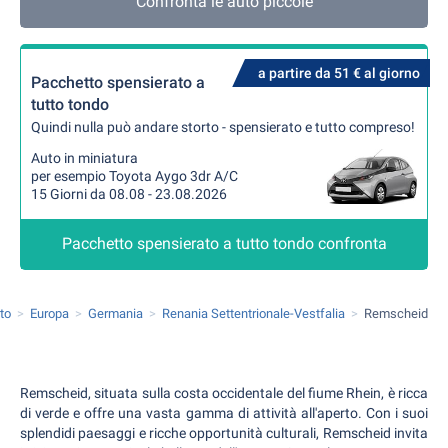
Confronta le auto piccole
a partire da 51 € al giorno
Pacchetto spensierato a
tutto tondo
Quindi nulla può andare storto - spensierato e tutto compreso!
Auto in miniatura
per esempio Toyota Aygo 3dr A/C
15 Giorni da 08.08 - 23.08.2026
Pacchetto spensierato a tutto tondo confronta
to
Europa
Germania
Renania Settentrionale-Vestfalia
Remscheid
Remscheid, situata sulla costa occidentale del fiume Rhein, è ricca
di verde e offre una vasta gamma di attività all'aperto. Con i suoi
splendidi paesaggi e ricche opportunità culturali, Remscheid invita