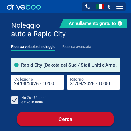
€
Navig
Annullamento gratuito
Noleggio
auto a Rapid City
Ricerca veicolo di noleggio
Ricerca avanzata
Luog
Rapid City (Dakota del Sud / Stati Uniti d'America)
Collezione
Ritorno
Luog
Coll
Ho
26 - 69
anni
e vivo in
Italia
Cerca