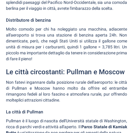
splendidi paesaggi del Pacifico Nord-Occidentale, sia una comoda
berlina per il viaggio in città, avrete l'imbarazzo della scelta.
Distributore di benzina
Molto comodo per chi ha noleggiato una macchina, adiacente
all'aeroporto si trova una stazione di benzina aperta 24h. Non
dimenticate, però, che negli Stati Uniti si utilizza il gallone come
unità di misura per i carburanti, quindi 1 gallone = 3,785 litri. Un
piccolo ma importante dettaglio da tenere in considerazione prima
di fare il pieno!
Le città circostanti: Pullman e Moscow
Non fatevi ingannare dalla posizione rurale dell'aeroporto: le città
di Pullman e Moscow hanno molto da offrire ed entrambe
rimangono fedeli al loro fascino e atmosfera rurale, pur offrendo
molteplici attrazioni cittadine.
La città di Pullman
Pullman è il luogo di nascita dell'Università statale di Washington,
ricca di parchi verdi e attività all'aperto. Il
Parco Statale di Kamiak
Butte
è un'attrazione da non perdere per gli amanti della natura.