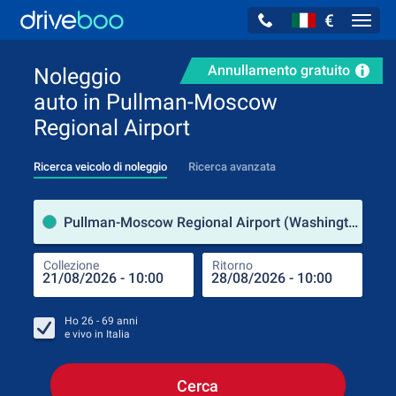
€
Navig
Annullamento gratuito
Noleggio
auto in Pullman-Moscow
Regional Airport
Ricerca veicolo di noleggio
Ricerca avanzata
Luog
Pullman-Moscow Regional Airport (Washington / Stati Uniti d'America)
Collezione
Ritorno
Luog
Coll
Ho
26 - 69
anni
e vivo in
Italia
Cerca