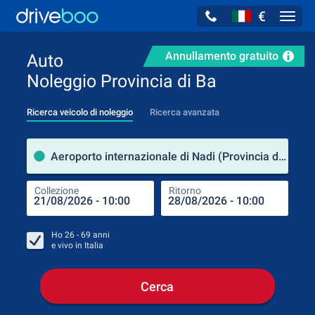
€
Navig
Annullamento gratuito
Auto
Noleggio Provincia di Ba
Ricerca veicolo di noleggio
Ricerca avanzata
Luog
Aeroporto internazionale di Nadi (Provincia di Ba / Figi)
Collezione
Ritorno
Luog
Coll
Ho
26 - 69
anni
e vivo in
Italia
Cerca