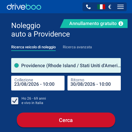
€
Navig
Annullamento gratuito
Noleggio
auto a Providence
Ricerca veicolo di noleggio
Ricerca avanzata
Luog
Providence (Rhode Island / Stati Uniti d'America)
Collezione
Ritorno
Luog
Coll
Ho
26 - 69
anni
e vivo in
Italia
Cerca