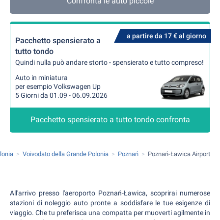
Confronta le auto piccole
a partire da 17 € al giorno
Pacchetto spensierato a
tutto tondo
Quindi nulla può andare storto - spensierato e tutto compreso!
Auto in miniatura
per esempio Volkswagen Up
5 Giorni da 01.09 - 06.09.2026
Pacchetto spensierato a tutto tondo confronta
lonia
Voivodato della Grande Polonia
Poznań
Poznań-Ławica Airport
All'arrivo presso l'aeroporto Poznań-Ławica, scoprirai numerose
stazioni di noleggio auto pronte a soddisfare le tue esigenze di
viaggio. Che tu preferisca una compatta per muoverti agilmente in