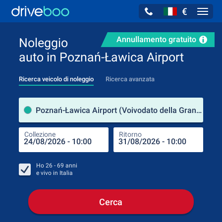
€
Navig
Annullamento gratuito
Noleggio
auto in Poznań-Ławica Airport
Ricerca veicolo di noleggio
Ricerca avanzata
Luog
Poznań-Ławica Airport (Voivodato della Grande Polonia / Polonia)
Collezione
Ritorno
Luog
Coll
Ho
26 - 69
anni
e vivo in
Italia
Cerca