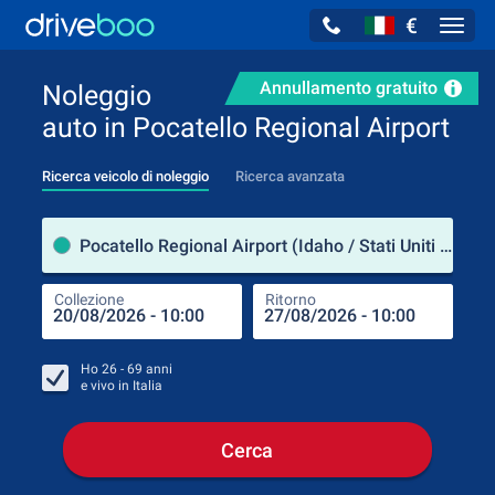
€
Navig
Annullamento gratuito
Noleggio
auto in Pocatello Regional Airport
Ricerca veicolo di noleggio
Ricerca avanzata
Luog
Pocatello Regional Airport (Idaho / Stati Uniti d'America)
Collezione
Ritorno
Luog
Coll
Ho
26 - 69
anni
e vivo in
Italia
Cerca