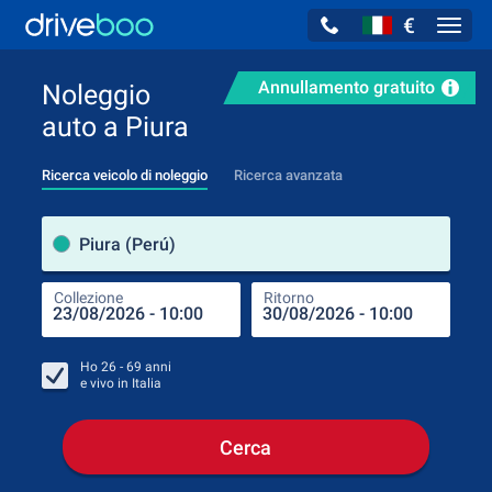
€
Navig
Annullamento gratuito
Noleggio
auto a Piura
Ricerca veicolo di noleggio
Ricerca avanzata
Luog
Piura (Perú)
Collezione
Ritorno
Luog
Coll
Ho
26 - 69
anni
e vivo in
Italia
Cerca