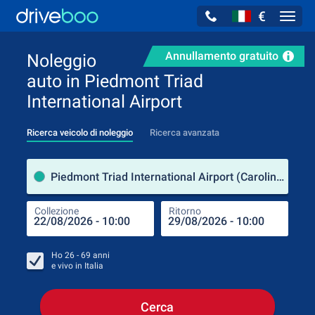
€
Navig
Annullamento gratuito
Noleggio
auto in Piedmont Triad
International Airport
Ricerca veicolo di noleggio
Ricerca avanzata
Luog
Piedmont Triad International Airport (Carolina del Nord / Stati Uniti d'America)
Collezione
Ritorno
Luog
Coll
Ho
26 - 69
anni
e vivo in
Italia
Cerca