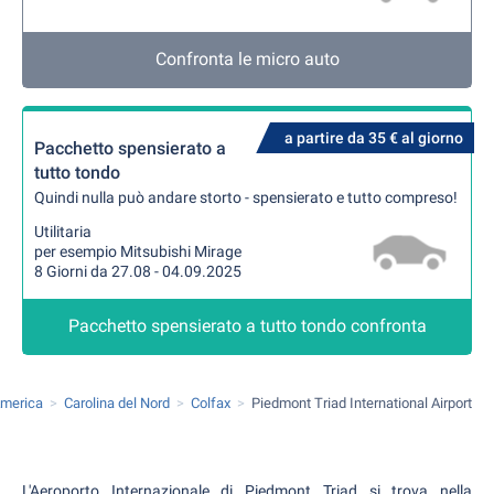
Confronta le micro auto
a partire da 35 € al giorno
Pacchetto spensierato a
tutto tondo
Quindi nulla può andare storto - spensierato e tutto compreso!
Utilitaria
per esempio Mitsubishi Mirage
8 Giorni da 27.08 - 04.09.2025
Pacchetto spensierato a tutto tondo confronta
'America
Carolina del Nord
Colfax
Piedmont Triad International Airport
L'Aeroporto Internazionale di Piedmont Triad si trova nella