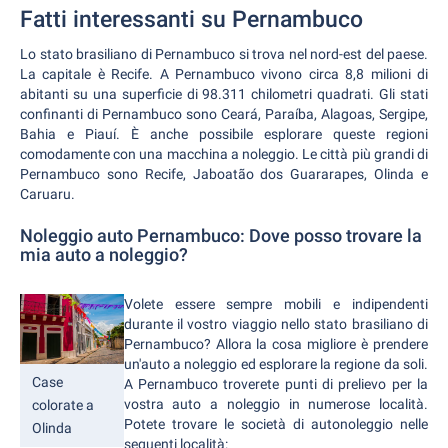
Fatti interessanti su Pernambuco
Lo stato brasiliano di Pernambuco si trova nel nord-est del paese.
La capitale è Recife. A Pernambuco vivono circa 8,8 milioni di
abitanti su una superficie di 98.311 chilometri quadrati. Gli stati
confinanti di Pernambuco sono Ceará, Paraíba, Alagoas, Sergipe,
Bahia e Piauí. È anche possibile esplorare queste regioni
comodamente con una macchina a noleggio. Le città più grandi di
Pernambuco sono Recife, Jaboatão dos Guararapes, Olinda e
Caruaru.
Noleggio auto Pernambuco: Dove posso trovare la
mia auto a noleggio?
Volete essere sempre mobili e indipendenti
durante il vostro viaggio nello stato brasiliano di
Pernambuco? Allora la cosa migliore è prendere
un'auto a noleggio ed esplorare la regione da soli.
Case
A Pernambuco troverete punti di prelievo per la
vostra auto a noleggio in numerose località.
colorate a
Potete trovare le società di autonoleggio nelle
Olinda
seguenti località: