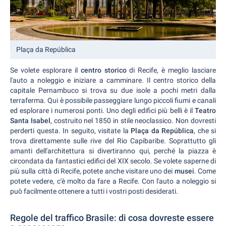
Plaça da República
Se volete esplorare il
centro storico
di Recife, è meglio lasciare
l'auto a noleggio e iniziare a camminare. Il centro storico della
capitale Pernambuco si trova su due isole a pochi metri dalla
terraferma. Qui è possibile passeggiare lungo piccoli fiumi e canali
ed esplorare i numerosi ponti. Uno degli edifici più belli è il
Teatro
Santa Isabel
, costruito nel 1850 in stile neoclassico. Non dovresti
perderti questa. In seguito, visitate la
Plaça da República
, che si
trova direttamente sulle rive del Rio Capibaribe. Soprattutto gli
amanti dell'architettura si divertiranno qui, perché la piazza è
circondata da fantastici edifici del XIX secolo. Se volete saperne di
più sulla città di Recife, potete anche visitare uno dei
musei
. Come
potete vedere, c'è molto da fare a Recife. Con l'auto a noleggio si
può facilmente ottenere a tutti i vostri posti desiderati.
Regole del traffico Brasile: di cosa dovreste essere