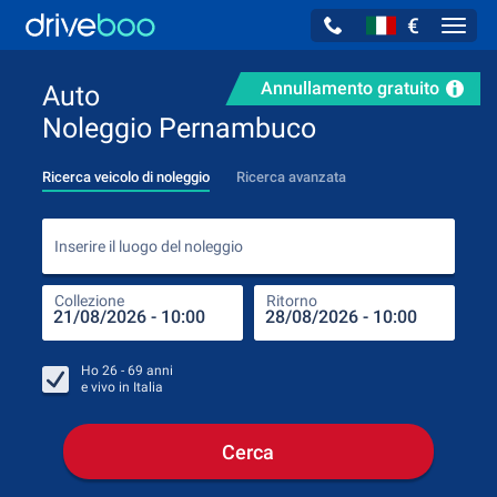
€
Navig
Annullamento gratuito
Auto
Noleggio Pernambuco
Ricerca veicolo di noleggio
Ricerca avanzata
Inse
Inserire il luogo del noleggio
Collezione
Ritorno
Luog
Coll
Ho
26 - 69
anni
e vivo in
Italia
Cerca