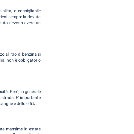
ilità, è consigliabile
tieni sempre la dovuta
e auto devono avere un
o al litro di benzina si
lia, non è obbligatorio
ocità. Però, in generale
tostrada. E’ importante
 sangue è dello 0,5‰.
ture massime in estate