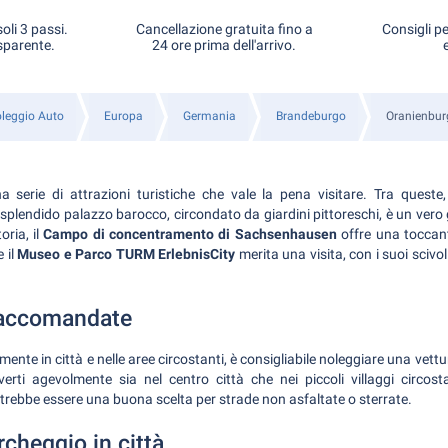
oli 3 passi.
Cancellazione gratuita fino a
Consigli pe
sparente.
24 ore prima dell'arrivo.
leggio Auto
Europa
Germania
Brandeburgo
Oranienbur
 serie di attrazioni turistiche che vale la pena visitare. Tra queste
splendido palazzo barocco, circondato da giardini pittoreschi, è un vero g
oria, il
Campo di concentramento di Sachsenhausen
offre una toccant
 il
Museo e Parco TURM ErlebnisCity
merita una visita, con i suoi scivoli
raccomandate
nte in città e nelle aree circostanti, è consigliabile noleggiare una vettu
erti agevolmente sia nel centro città che nei piccoli villaggi circosta
trebbe essere una buona scelta per strade non asfaltate o sterrate.
rcheggio in città