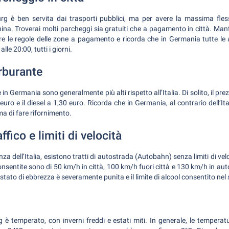
rg è ben servita dai trasporti pubblici, ma per avere la massima flessib
na. Troverai molti parcheggi sia gratuiti che a pagamento in città. Man
re le regole delle zone a pagamento e ricorda che in Germania tutte l
lle 20:00, tutti i giorni.
rburante
 in Germania sono generalmente più alti rispetto all’Italia. Di solito, il prezz
euro e il diesel a 1,30 euro. Ricorda che in Germania, al contrario dell’Ita
ma di fare rifornimento.
ffico e limiti di velocità
za dell’Italia, esistono tratti di autostrada (Autobahn) senza limiti di vel
nsentite sono di 50 km/h in città, 100 km/h fuori città e 130 km/h in au
 stato di ebbrezza è severamente punita e il limite di alcool consentito nel
g è temperato, con inverni freddi e estati miti. In generale, le tempera