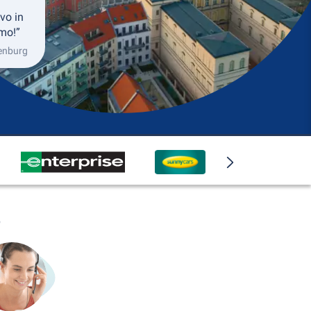
vo in
mo!”
ienburg
o