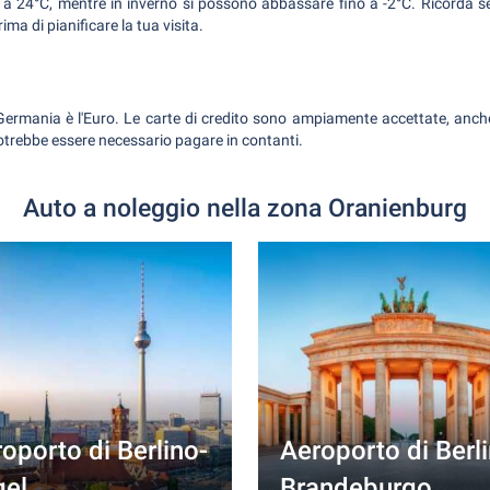
 a 24°C, mentre in inverno si possono abbassare fino a -2°C. Ricorda se
ima di pianificare la tua visita.
n Germania è l'Euro. Le carte di credito sono ampiamente accettate, anche
 potrebbe essere necessario pagare in contanti.
Auto a noleggio nella zona Oranienburg
oporto di Berlino-
Aeroporto di Berl
gel
Brandeburgo