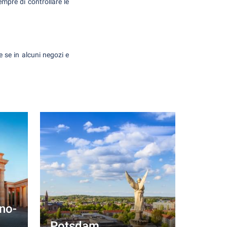
mpre di controllare le
 se in alcuni negozi e
ino-
Potsdam