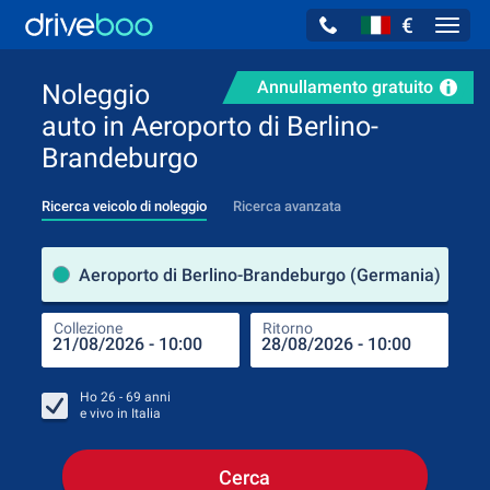
€
Navig
Annullamento gratuito
Noleggio
auto in Aeroporto di Berlino-
Brandeburgo
Ricerca veicolo di noleggio
Ricerca avanzata
Luog
Aeroporto di Berlino-Brandeburgo (Germania)
Collezione
Ritorno
Luog
Coll
Ho
26 - 69
anni
e vivo in
Italia
Cerca