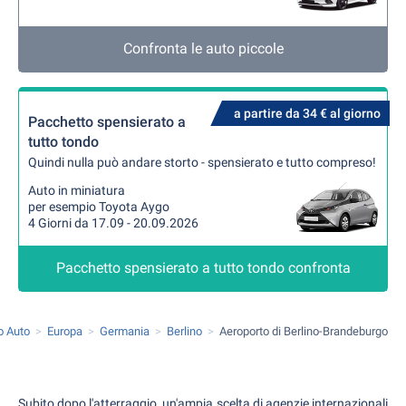
Confronta le auto piccole
a partire da 34 € al giorno
Pacchetto spensierato a
tutto tondo
Quindi nulla può andare storto - spensierato e tutto compreso!
Auto in miniatura
per esempio Toyota Aygo
4 Giorni da 17.09 - 20.09.2026
Pacchetto spensierato a tutto tondo confronta
o Auto
Europa
Germania
Berlino
Aeroporto di Berlino-Brandeburgo
Subito dopo l'atterraggio, un'ampia scelta di agenzie internazionali