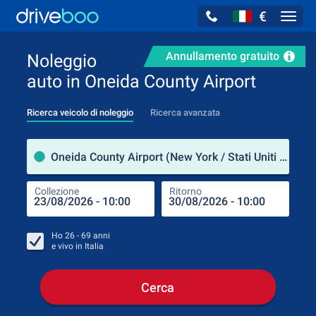
€
Navig
Annullamento gratuito
Noleggio
auto in Oneida County Airport
Ricerca veicolo di noleggio
Ricerca avanzata
Luog
Oneida County Airport (New York / Stati Uniti d'America)
Collezione
Ritorno
Luog
Coll
Ho
26 - 69
anni
e vivo in
Italia
Cerca