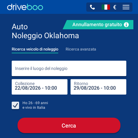
€
Navig
Annullamento gratuito
Auto
Noleggio Oklahoma
Ricerca veicolo di noleggio
Ricerca avanzata
Inse
Inserire il luogo del noleggio
Collezione
Ritorno
Luog
Coll
Ho
26 - 69
anni
e vivo in
Italia
Cerca