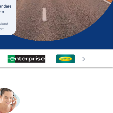
andare
ero
akland
ort
o