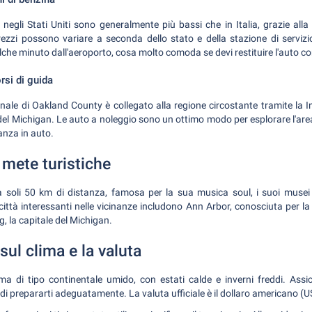
 negli Stati Uniti sono generalmente più bassi che in Italia, grazie alla
 prezzi possono variare a seconda dello stato e della stazione di servizi
che minuto dall'aeroporto, cosa molto comoda se devi restituire l'auto con
rsi di guida
nale di Oakland County è collegato alla regione circostante tramite la I
del Michigan. Le auto a noleggio sono un ottimo modo per esplorare l'are
tanza in auto.
e mete turistiche
 a soli 50 km di distanza, famosa per la sua musica soul, i suoi musei 
 città interessanti nelle vicinanze includono Ann Arbor, conosciuta per 
g, la capitale del Michigan.
sul clima e la valuta
ma di tipo continentale umido, con estati calde e inverni freddi. Assicu
 di prepararti adeguatamente. La valuta ufficiale è il dollaro americano (U