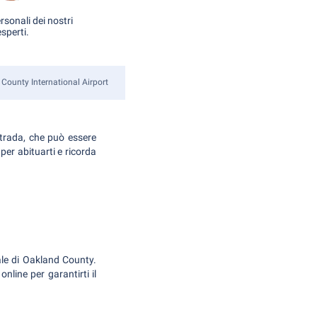
rsonali dei nostri
esperti.
County International Airport
strada, che può essere
 per abituarti e ricorda
ale di Oakland County.
nline per garantirti il