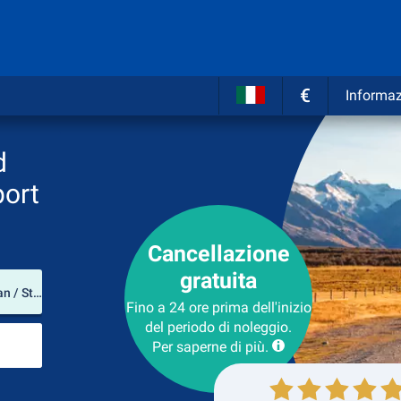
€
Informaz
d
port
Cancellazione
gratuita
Luogo del noleggio
Oakland County International Airport (Michigan / Stati Uniti d'America)
Fino a 24 ore prima dell'inizio
del periodo di noleggio.
Luogo di ritorno
Per saperne di più.
Collezione
Ritorno