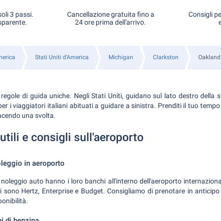
oli 3 passi.
Cancellazione gratuita fino a
Consigli pe
sparente.
24 ore prima dell'arrivo.
erica
Stati Uniti d'America
Michigan
Clarkston
Oakland 
regole di guida uniche. Negli Stati Uniti, guidano sul lato destro della 
r i viaggiatori italiani abituati a guidare a sinistra. Prenditi il ​​tuo tempo
acendo una svolta.
tili e consigli sull'aeroporto
oleggio in aeroporto
noleggio auto hanno i loro banchi all'interno dell'aeroporto internazion
i sono Hertz, Enterprise e Budget. Consigliamo di prenotare in anticipo o
ponibilità.
i di benzina